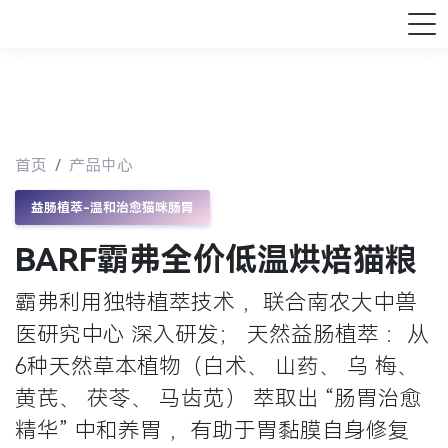
首页
产品中心
益肠植萃-温和治愈猫咪肠胃
BARF霸弗全价低温烘焙猫粮
霸弗利用独特植萃技术 ，联合南农大中兽
医研究中心 深入研发； 天然益肠植萃 ：从
6种天然草本植物（白术、 山药、 乌 梅、
黄芪、 茯苓、 马齿苋） 萃取出 “肠胃治愈
精华” 中和养胃 ，有助于胃黏膜自身修复